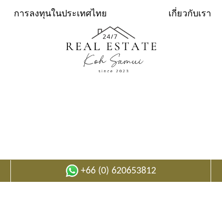
การลงทุนในประเทศไทย
เกี่ยวกับเรา
อพาร์ตเมนต์วิวทะเลบางรัก J 304
อพาร์ตเมนต์ที่อบอุ่นใน "Replay Residence"🌴
50
sqm
0
sqm
+66 (0) 620653812